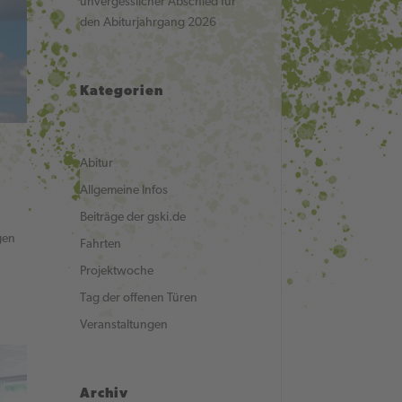
unvergesslicher Abschied für
den Abiturjahrgang 2026
Kategorien
Abitur
Allgemeine Infos
Beiträge der gski.de
gen
Fahrten
Projektwoche
Tag der offenen Türen
Veranstaltungen
Archiv