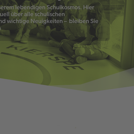
serem lebendigen Schulkosmos. Hier
uell über alle schulischen
nd wichtige Neuigkeiten – bleiben Sie
n