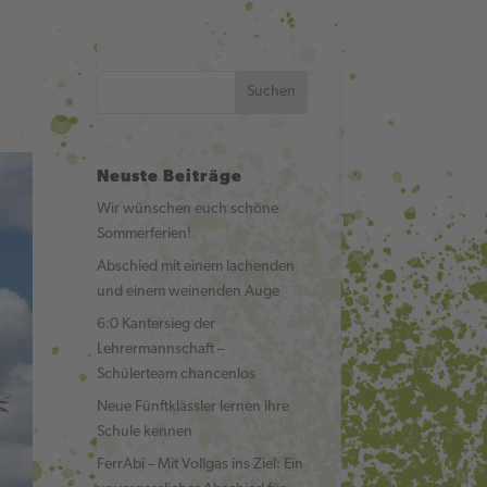
Suchen
Neuste Beiträge
Wir wünschen euch schöne
Sommerferien!
Abschied mit einem lachenden
und einem weinenden Auge
6:0 Kantersieg der
Lehrermannschaft –
Schülerteam chancenlos
Neue Fünftklässler lernen ihre
Schule kennen
FerrAbi – Mit Vollgas ins Ziel: Ein