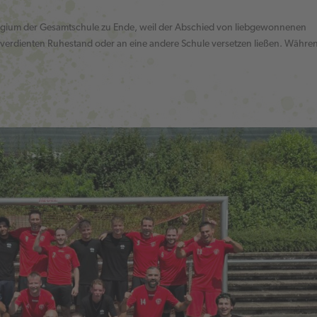
llegium der Gesamtschule zu Ende, weil der Abschied von liebgewonnenen
lverdienten Ruhestand oder an eine andere Schule versetzen ließen. Währe